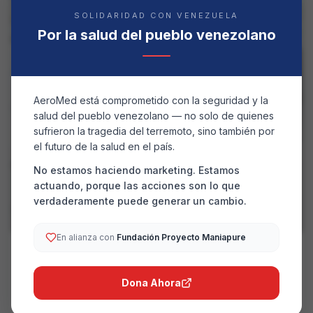
SOLIDARIDAD CON VENEZUELA
Por la salud del pueblo venezolano
AeroMed está comprometido con la seguridad y la
salud del pueblo venezolano — no solo de quienes
sufrieron la tragedia del terremoto, sino también por
el futuro de la salud en el país.
No estamos haciendo marketing. Estamos
actuando, porque las acciones son lo que
verdaderamente puede generar un cambio.
En alianza con
Fundación Proyecto Maniapure
company
Apr 9, 2026
AeroMed se Convierte en el Primer
Dona Ahora
Servicio Aeromédico Certificado por